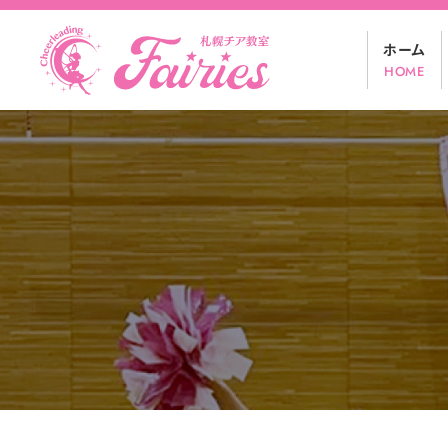
コ
ホーム
ン
HOME
テ
ン
ツ
へ
ス
キ
ッ
プ