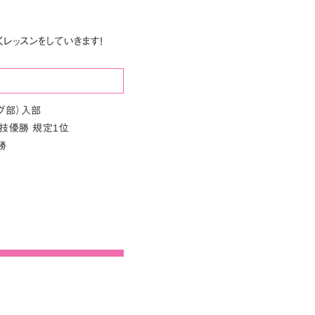
レッスンをしていきます!
グ部）入部
技優勝 規定1位
勝