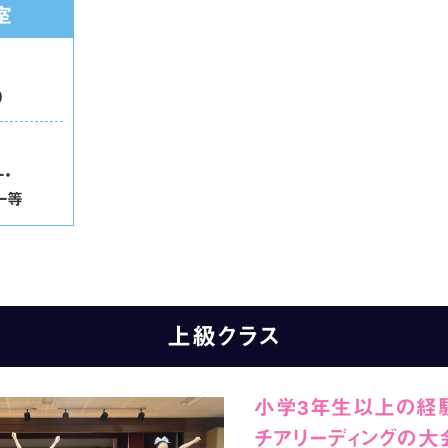
室
日
0
・
ー等
上級クラス
小学3年生以上の経
チアリーディングの大