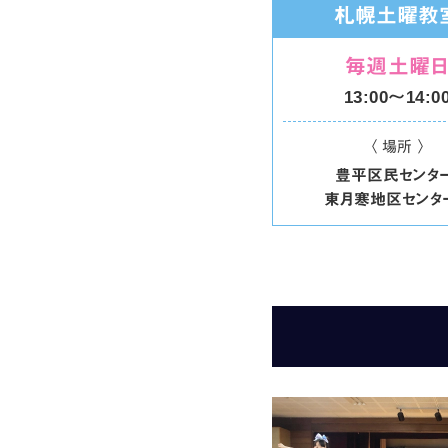
札幌土曜教
毎週土曜
13:00〜14:0
〈 場所 〉
豊平区民センター
東月寒地区センタ