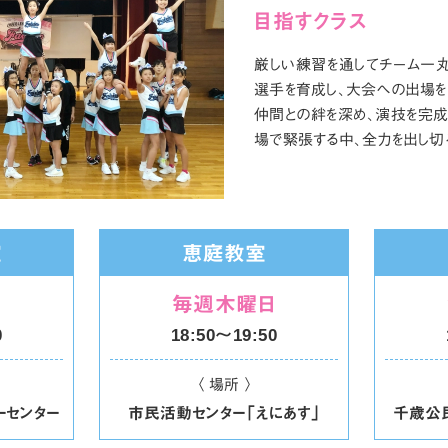
目指すクラス
厳しい練習を通してチーム一丸
選手を育成し、大会への出場を
仲間との絆を深め、演技を完成
場で緊張する中、全力を出し切
室
恵庭教室
日
毎週木曜日
0
18:50〜19:50
〈 場所 〉
ーセンター
市民活動センター「えにあす」
千歳公