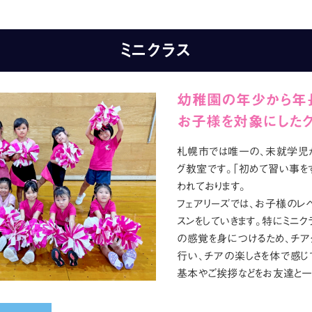
ミニクラス
幼稚園の年少から年
お子様を対象にした
札幌市では唯一の、未就学児か
グ教室です。「初めて習い事を
われております。
フェアリーズでは、お子様のレ
スンをしていきます。特にミニク
の感覚を身につけるため、チア
行い、チアの楽しさを体で感じ
基本やご挨拶などをお友達と一