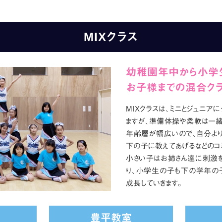
MIXクラス
幼稚園年中から小学
お子様までの混合ク
MIXクラスは、ミニとジュニア
ますが、準備体操や柔軟は一緒
年齢層が幅広いので、自分より
下の子に教えてあげるなどのコ
小さい子はお姉さん達に刺激を
り、小学生の子も下の学年の
成長していきます。
室
豊平教室