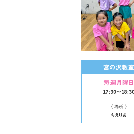
宮の沢教
毎週月曜日
17:30〜18:3
〈 場所 〉
ちえりあ