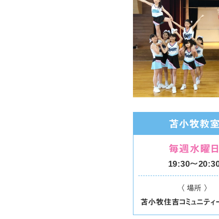
苫小牧教
毎週水曜
19:30〜20:3
〈 場所 〉
苫小牧住吉コミュニティ